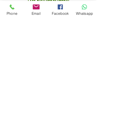
Lass Dich verzaubern!
Phone
Email
Facebook
Whatsapp
Teilen
FEEDBACK EGG
(KLICK MICH)
Kontakt zu mir
Kathi Baumann
Pohlstadtsweg 417
51109 Köln
Telefon:
+49 151 75028811
frolleinpolly@gmail.com
und hier der Langweilerkram