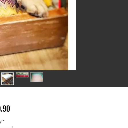
Price
.90
y
*