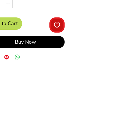
 to Cart
Buy Now