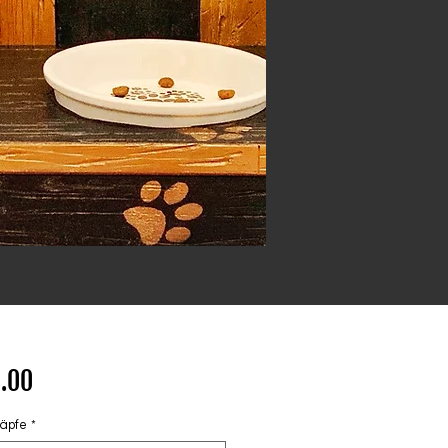
Price
.00
äpfe
*