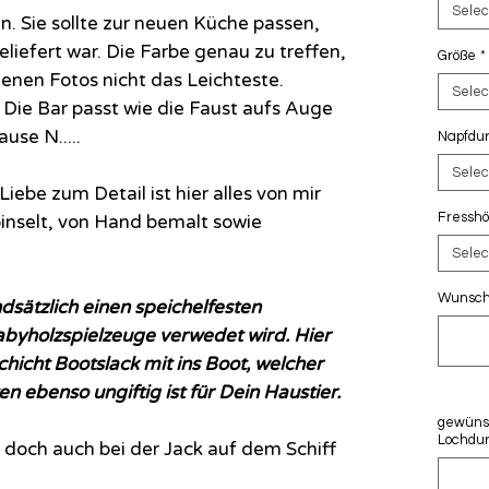
Selec
n. Sie sollte zur neuen Küche passen,
eliefert war. Die Farbe genau zu treffen,
Größe
*
enen Fotos nicht das Leichteste.
Selec
 Die Bar passt wie die Faust aufs Auge
use N.....
Napfdu
Selec
iebe zum Detail ist hier alles von mir
Fressh
pinselt, von Hand bemalt sowie
Selec
Wunscht
dsätzlich einen speichelfesten
abyholzspielzeuge verwedet wird. Hier
hicht Bootslack mit ins Boot, welcher
 ebenso ungiftig ist für Dein Haustier.
gewüns
Lochdur
e doch auch bei der Jack auf dem Schiff