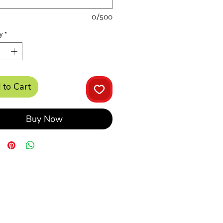
0/500
y
*
 to Cart
Buy Now