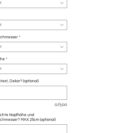
t
t
rchmesser
*
t
öhe
*
t
ext, Dekor? (optional)
0/500
chte Napfhöhe und
chmesser? MAX 25cm (optional)