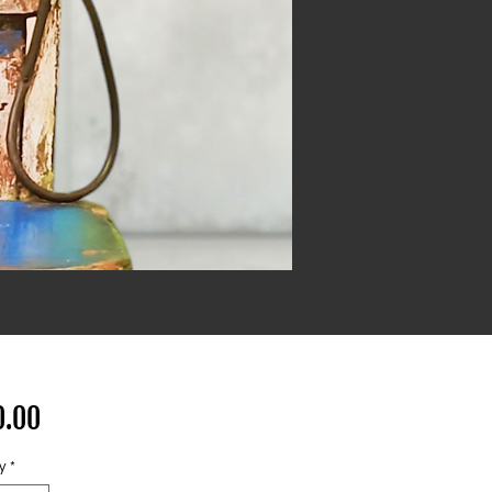
Price
0.00
y
*