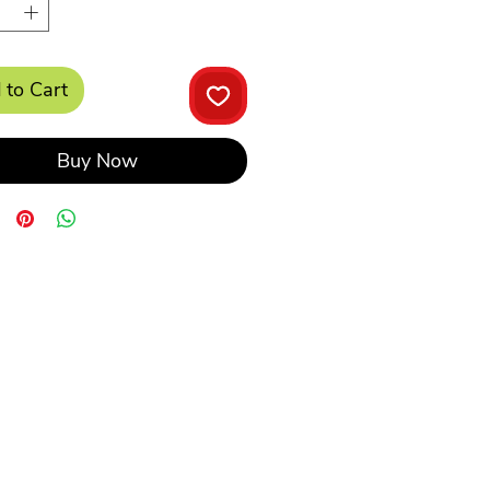
 to Cart
Buy Now