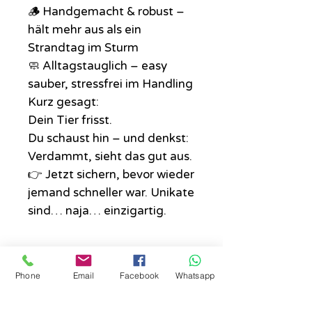
🪵 Handgemacht & robust –
hält mehr aus als ein
Strandtag im Sturm
🧼 Alltagstauglich – easy
sauber, stressfrei im Handling
Kurz gesagt:
Dein Tier frisst.
Du schaust hin – und denkst:
Verdammt, sieht das gut aus.
👉 Jetzt sichern, bevor wieder
jemand schneller war. Unikate
sind… naja… einzigartig.
ACHTUNG
Phone
Email
Facebook
Whatsapp
Im Preis inklusive sind immer die
Edelstahlnäpfe.