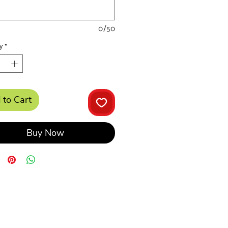
0/50
y
*
 to Cart
Buy Now