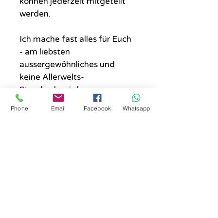
können jederzeit mitgeteilt
werden.
Ich mache fast alles für Euch
- am liebsten
aussergewöhnliches und
keine Allerwelts-
Standardsprüche.
Phone
Email
Facebook
Whatsapp
Wo das Schild hängen sollte....
Die Schilder sind alle für den
Maße, circa:
Innenbereich geeignet und nicht
unbedingt wasserresistent.
25 x 11 cm
Check price in your currency