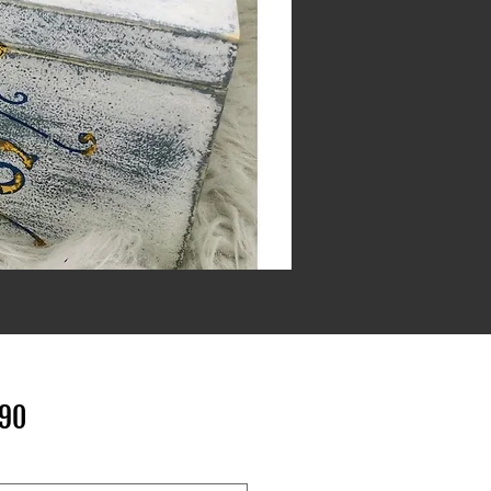
Price
.90