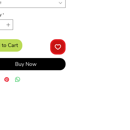
t
y
*
 to Cart
Buy Now