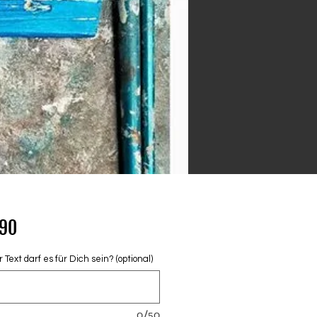
Price
.90
Text darf es für Dich sein? (optional)
0/50