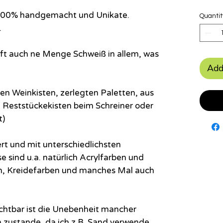
u 100% handgemacht und Unikate.
Quantit
.
 oft auch ne Menge Schweiß in allem, was
Add
n Weinkisten, zerlegten Paletten, aus
Reststückekisten beim Schreiner oder
t)
ert und mit unterschiedlichsten
e sind u.a. natürlich Acrylfarben und
n, Kreidefarben und manches Mal auch
ichtbar ist die Unebenheit mancher
zustande, da ich z.B. Sand verwende