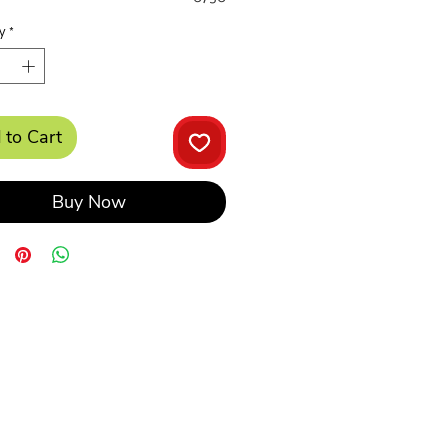
y
*
 to Cart
Buy Now