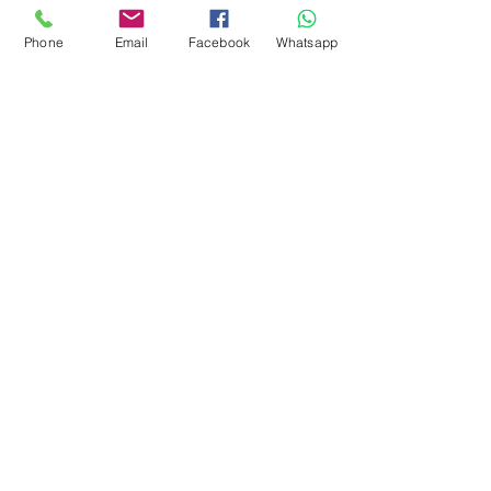
Also, was weg ist, ist weg!
Phone
Email
Facebook
Whatsapp
Maße: ca. 40x12cm.
Check price in your currency
Related Products
NEU!!
NEU