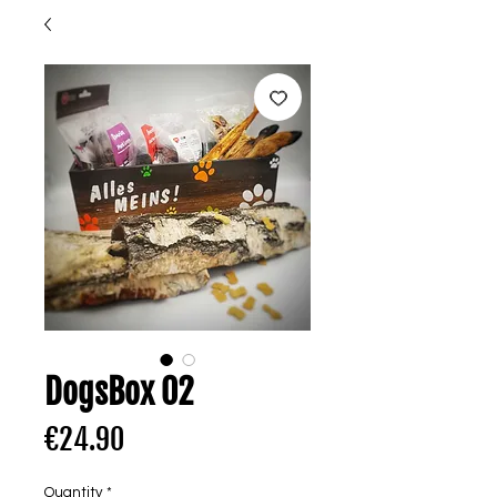
DogsBox 02
Price
€24.90
Quantity
*