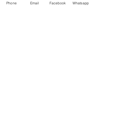
Phone
Email
Facebook
Whatsapp
Maße: ca. 40x12cm.
Check price in your currency
Related Products
NEU!!
NEU