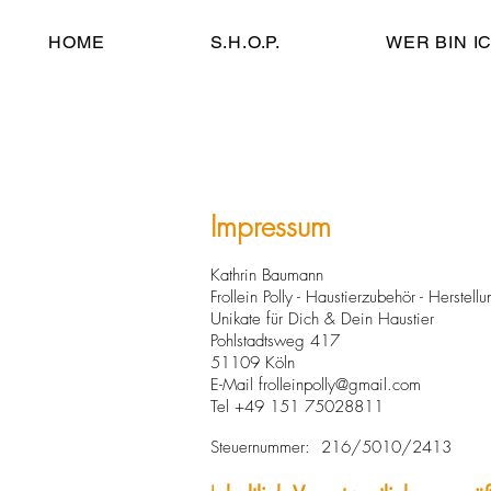
HOME
S.H.O.P.
WER BIN I
Impressum
Kathrin Baumann
Frollein Polly - Haustierzubehör - Herstell
Unikate für Dich & Dein Haustier
Pohlstadtsweg 417
51109 Köln
E-Mail frolleinpolly@gmail.com
Tel +49 151 75028811
Steuernummer: 216/5010/2413