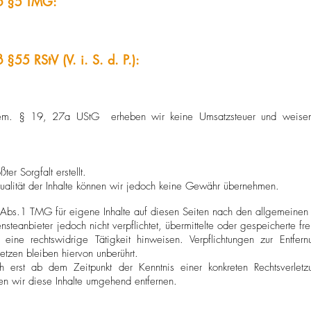
äß §5 TMG:
 §55 RStV (V. i. S. d. P.):
 gem. § 19, 27a UStG erheben wir keine Umsatzsteuer und weisen
er Sorgfalt erstellt.
Aktualität der Inhalte können wir jedoch keine Gewähr übernehmen.
Abs.1 TMG für eigene Inhalte auf diesen Seiten nach den allgemeinen 
teanbieter jedoch nicht verpflichtet, übermittelte oder gespeicherte f
eine rechtswidrige Tätigkeit hinweisen. Verpflichtungen zur Entf
tzen bleiben hiervon unberührt.
ch erst ab dem Zeitpunkt der Kenntnis einer konkreten Rechtsverle
n wir diese Inhalte umgehend entfernen.