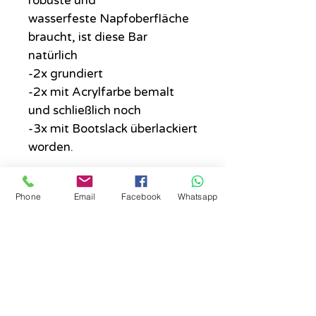
robuste und
wasserfeste Napfoberfläche
braucht, ist diese Bar
natürlich
-2x grundiert
-2x mit Acrylfarbe bemalt
und schließlich noch
-3x mit Bootslack überlackiert
worden.
Dieser ist, nach völligem
Phone
Email
Facebook
Whatsapp
Durchtrocknen, vollkommen
ungiftig.
Wir sind gespannt auf die
zukünftigen
Mopsprinzessinnen und
Prinzen!