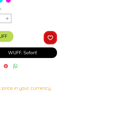
*
UFF
WUFF. Sofort!
 price in your currency