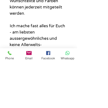
Wunschtexte und Farben
können jederzeit mitgeteilt
werden.
Ich mache fast alles für Euch
- am liebsten
aussergewöhnliches und
keine Allerwelts-
Standardsprüche.
Phone
Email
Facebook
Whatsapp
Wo das Schild hängen sollte....
Die Schilder sind alle für den
Maße, circa
Innenbereich geeignet und nicht
unbedingt wasserresistent.
23 x 11 cm
Check price in your currency