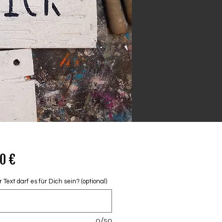
Preis
0 €
Text darf es für Dich sein? (optional)
0/50