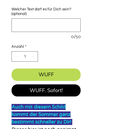
Welcher Text darf es für Dich sein?
(optional)
0/50
Anzahl
*
WUFF
WUFF. Sofort!
Auch mit diesem Schild
kommt der Sommer ganz
bestimmt schneller zu Dir!