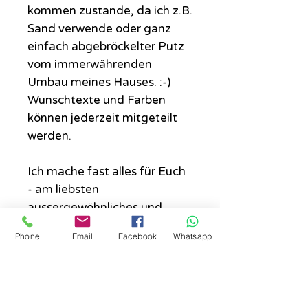
kommen zustande, da ich z.B.
Sand verwende oder ganz
einfach abgebröckelter Putz
vom immerwährenden
Umbau meines Hauses. :-)
Wunschtexte und Farben
können jederzeit mitgeteilt
werden.
Ich mache fast alles für Euch
- am liebsten
aussergewöhnliches und
keine Allerwelts-
Phone
Email
Facebook
Whatsapp
Standardsprüche.
Wo das Schild hängen sollte....