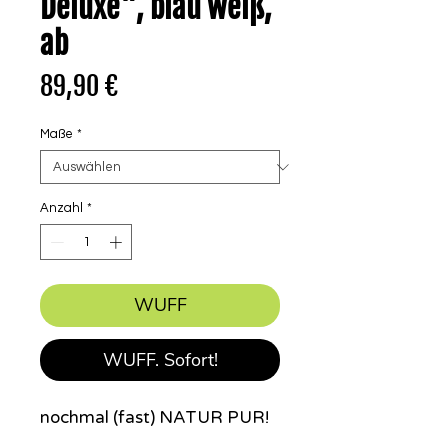
Deluxe", blau weiß,
ab
Preis
89,90 €
Maße
*
Anzahl
*
WUFF
WUFF. Sofort!
nochmal (fast) NATUR PUR!