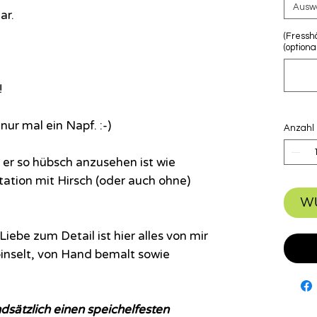
Ausw
ar.
(Fressh
(optional
!
ur mal ein Napf. :-)
Anzahl
er so hübsch anzusehen ist wie
ation mit Hirsch (oder auch ohne)
W
iebe zum Detail ist hier alles von mir
pinselt, von Hand bemalt sowie
dsätzlich einen speichelfesten