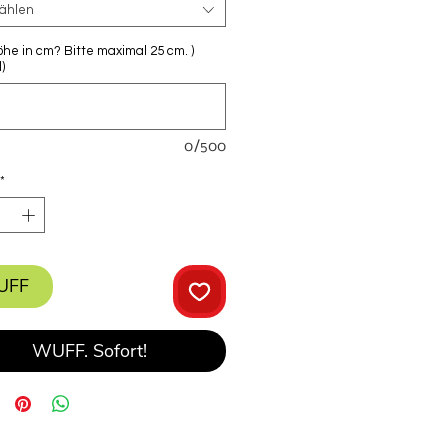
ählen
öhe in cm? Bitte maximal 25 cm. )
)
0/500
*
UFF
WUFF. Sofort!