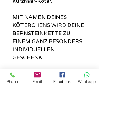
Kurzhaar-Köter.
MIT NAMEN DEINES
KÖTERCHENS WIRD DEINE
BERNSTEINKETTE ZU
EINEM GANZ BESONDERS
INDIVIDUELLEN
GESCHENK!
Info
Phone
Email
Facebook
Whatsapp
ACHTUNG: Buchstaben bitte
Rückgabe
separat bestellen!
Nö.
Perlengröße
Bernsteinsplitter: 4-8mm
Holzperlen: 8 mm