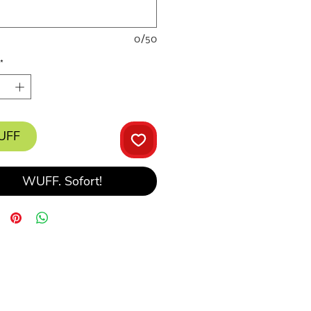
0/50
*
UFF
WUFF. Sofort!