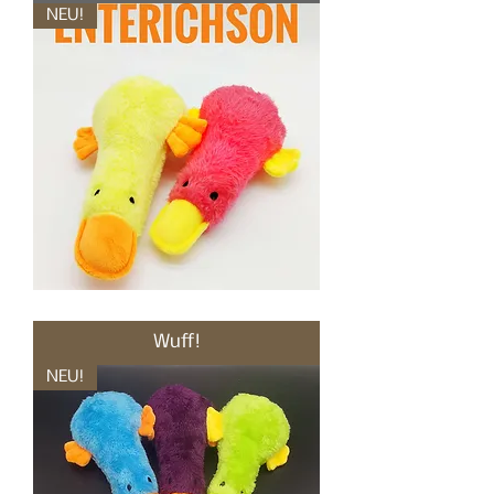
NEU!
Ella&
Edeltraud
Enterichson,
Wuff!
Kuscheltiere
für
Hunde
NEU!