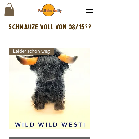
schnAUZE VOLL VON 08/15??
Leider schon weg
Westhighlandcow