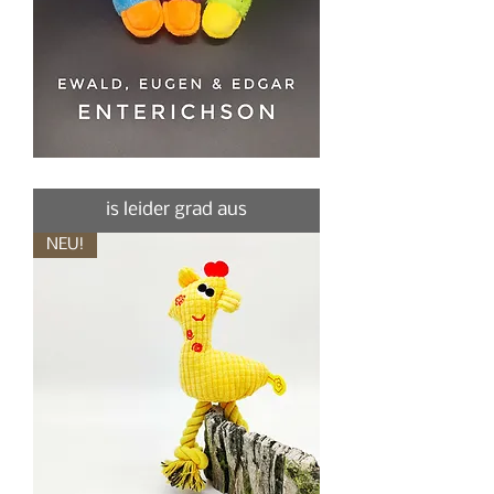
E.,E.
&
E.
is leider grad aus
Enterichson,
Kuscheltiere
für
NEU!
Hunde