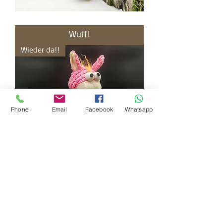
Gesine
Giraffe,
Kuscheltiere
Wuff!
für
Hunde
Wieder da!!
Phone
Email
Facebook
Whatsapp
Gert
Giraffe,
Kuscheltier
Wuff!
für
Hunde
Leider schon weg