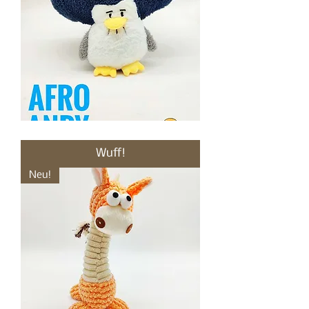
Stofftier,
Pinguin,
Afro
Wuff!
Andy
Neu!