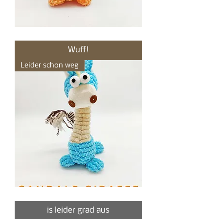
Gustav
Giraffe,
Kuscheltier
Wuff!
für
Hunde
Leider schon weg
Gandalf
Giraffe,
Kuscheltier
is leider grad aus
für
Hunde